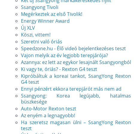
Két új Ssangyong márkakereskedés nyílt
Ssangyong Tivoli
Megérkeztek az első Tivolik!
Energy Winner Award
Új XLV
Köszi, vittem!
Szeretni való óriás
Speedzone.hu - Élő videó bejelentkezéses teszt
Vajon melyik az év legjobb terepjárója?
Azannya: ez lett az egykor lesajnált Ssangyongból
Ki vagy te, óriás? - Rexton G4 teszt
Kipróbáltuk a koreai tankot, SsangYong Rexton
G4 teszt
Ennyi pénzért ekkora terepjárót más nem ad
Ssangyong: Korea legújabb, hatalmas
büszkesége
Auto-Motor Rexton teszt
Az enyém a legnagyobb!
Ha szeretsz magasan ülni – SsangYong Rexton
teszt