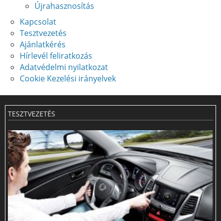
Újrahasznosítás
Kapcsolat
Tesztvezetés
Ajánlatkérés
Hírlevél feliratkozás
Adatvédelmi nyilatkozat
Cookie Kezelési irányelvek
TESZTVEZETÉS