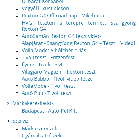
Új barát Koreából
Vegyél luxust olcsón
Rexton G4 Off-road nap - Mikebuda
HVG: teszten a terepre termett Ssangyong
Rexton G4
AutóSámán Rexton G4 teszt video
Alapjárat - SsangYong Rexton G4 – Teszt + Videó!
Voila Mode: A hófehér óriás
Tivoli teszt - Fritzenfest
flyerz - Tivoli teszt
Világjáró Magazin - Rexton teszt
Auto Babbo - Tivoli video teszt
VoilaMode - Tivoli teszt
Autó Pult - Tivoli teszt
Márkakereskedők
Budapest - Auto-Pel Kft.
Szervíz
Márkaszervizek
Gyári alkatrészek