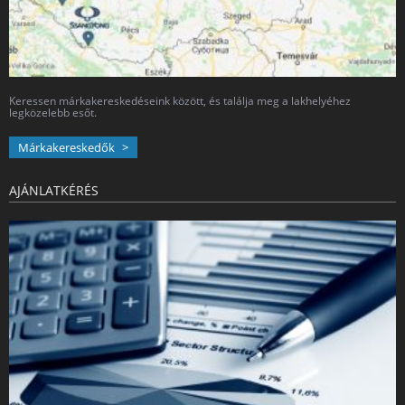
Keressen márkakereskedéseink között, és találja meg a lakhelyéhez
legközelebb esőt.
Márkakereskedők
AJÁNLATKÉRÉS