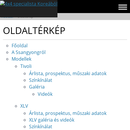
Főoldal
»
Oldaltérkép
OLDALTÉRKÉP
Főoldal
A Ssangyongról
Modellek
Tivoli
Árlista, prospektus, műszaki adatok
Színkínálat
Galéria
Videók
XLV
Árlista, prospektus, műszaki adatok
XLV galéria és videók
Színkínálat