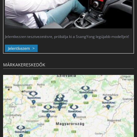
Jelentkezzen tesztvezetésre, próbálja ki a SsangYong legújabb modelljeit!
Jelentkezem
MÁRKAKERESKEDŐK