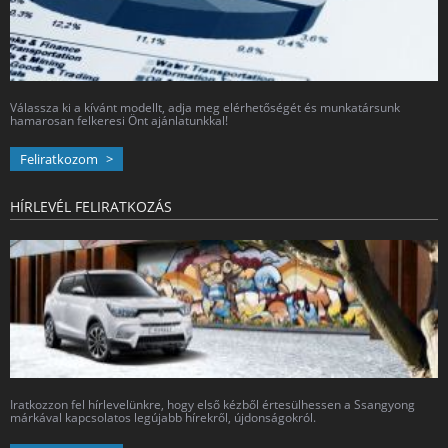
Válassza ki a kívánt modellt, adja meg elérhetőségét és munkatársunk
hamarosan felkeresi Önt ajánlatunkkal!
Feliratkozom
HÍRLEVÉL FELIRATKOZÁS
Iratkozzon fel hírlevelünkre, hogy első kézből értesülhessen a Ssangyong
márkával kapcsolatos legújabb hírekről, újdonságokról.