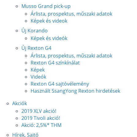
Musso Grand pick-up
Árlista, prospektus, műszaki adatok
Képek és videok
Új Korando
Képek és videók
Új Rexton G4
Árlista, prospektus, műszaki adatok
Rexton G4 színkínálat
Képek
Videók
Rexton G4 sajtóvélemény
Használt SsangYong Rexton hirdetések
Akciók
2019 XLV akció!
2019 Tivoli akció!
Akció: 2,5%* THM
Hírek, Sajtó