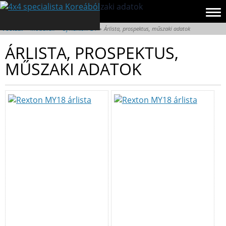
Főoldal
»
Modellek
»
Új Rexton G4
»
Árlista, prospektus, műszaki adatok
ÁRLISTA, PROSPEKTUS,
MŰSZAKI ADATOK