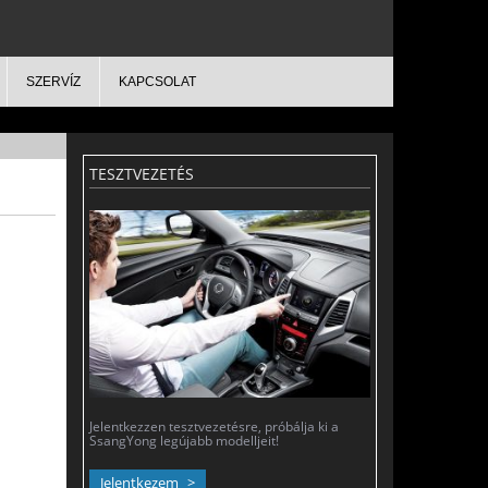
SZERVÍZ
KAPCSOLAT
TESZTVEZETÉS
Jelentkezzen tesztvezetésre, próbálja ki a
SsangYong legújabb modelljeit!
Jelentkezem