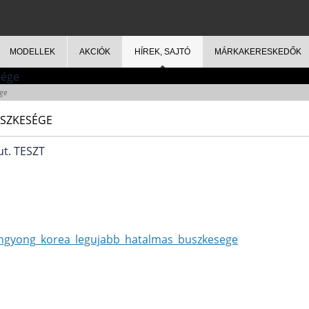
MODELLEK
AKCIÓK
HÍREK, SAJTÓ
MÁRKAKERESKEDŐK
ge
ÜSZKESÉGE
t. TESZT
angyong_korea_legujabb_hatalmas_buszkesege