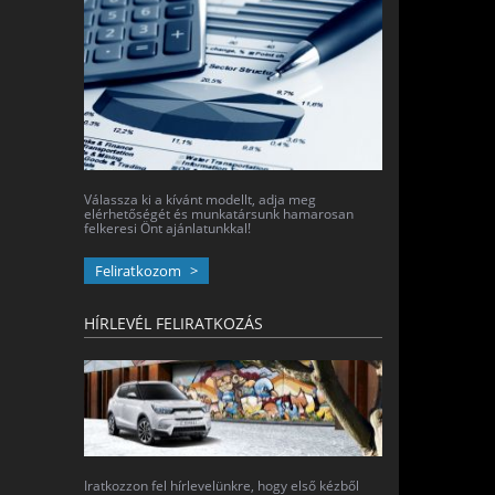
Válassza ki a kívánt modellt, adja meg
elérhetőségét és munkatársunk hamarosan
felkeresi Önt ajánlatunkkal!
Feliratkozom
HÍRLEVÉL FELIRATKOZÁS
Iratkozzon fel hírlevelünkre, hogy első kézből