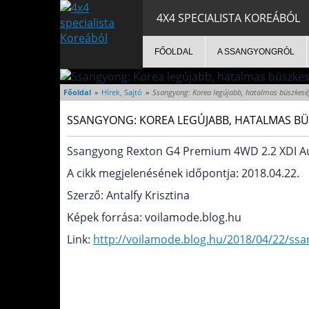
4X4 SPECIALISTA KOREÁBÓL
FŐOLDAL
A SSANGYONGRÓL
Főoldal
»
Hírek, Sajtó
»
Ssangyong: Korea legújabb, hatalmas büszkesé
SSANGYONG: KOREA LEGÚJABB, HATALMAS B
Ssangyong Rexton G4 Premium 4WD 2.2 XDI Au
A cikk megjelenésének időpontja: 2018.04.22.
Szerző: Antalfy Krisztina
Képek forrása: voilamode.blog.hu
Link:
http://voilamode.blog.hu/2018/04/22/ss