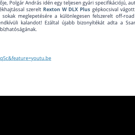
, Polgár András idén egy teljesen gyári specifikációjú, a
khajtással szerelt
Rexton W DLX Plus
gépkocsival vágott
sokak meglepetésére a különlegesen felszerelt off-roa
endkívüli kalandot! Ezáltal újabb bizonyítékát adta a Ss
bízhatóságának.
q5c&feature=youtu.be