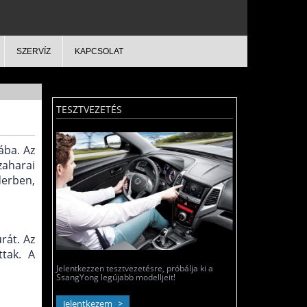
SZERVÍZ
KAPCSOLAT
TESZTVEZETÉS
ába. Az
zaharai
erben,
rát. Az
ttak. A
Jelentkezzen tesztvezetésre, próbálja ki a
SsangYong legújabb modelljeit!
Jelentkezem