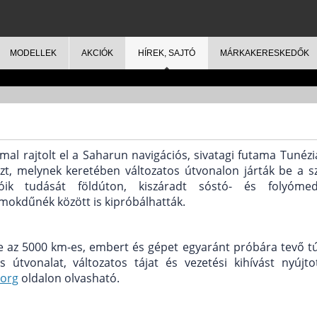
MODELLEK
AKCIÓK
HÍREK, SAJTÓ
MÁRKAKERESKEDŐK
l rajtolt el a Saharun navigációs, sivatagi futama Tunézi
zt, melynek keretében változatos útvonalon járták be a s
óik tudását földúton, kiszáradt sóstó- és folyómed
omokdűnék között is kipróbálhatták.
tte az 5000 km-es, embert és gépet egyaránt próbára tevő tú
útvonalat, változatos tájat és vezetési kihívást nyújto
org
oldalon olvasható.