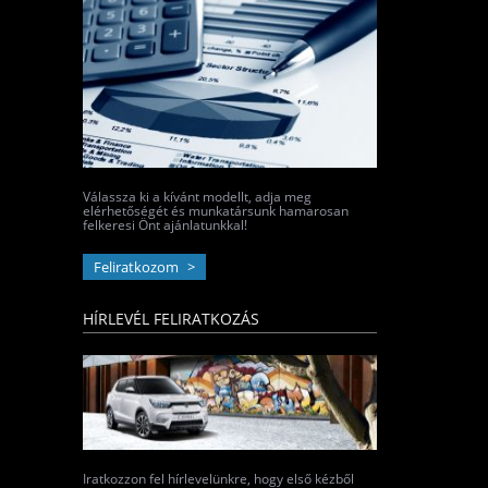
Válassza ki a kívánt modellt, adja meg
elérhetőségét és munkatársunk hamarosan
felkeresi Önt ajánlatunkkal!
Feliratkozom
HÍRLEVÉL FELIRATKOZÁS
Iratkozzon fel hírlevelünkre, hogy első kézből