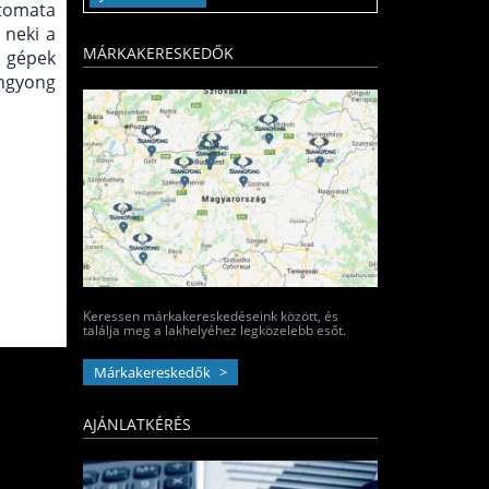
utomata
 neki a
MÁRKAKERESKEDŐK
d gépek
angyong
Keressen márkakereskedéseink között, és
találja meg a lakhelyéhez legközelebb esőt.
Márkakereskedők
AJÁNLATKÉRÉS