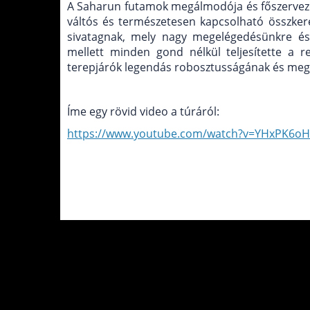
A Saharun futamok megálmodója és főszervezője
váltós és természetesen kapcsolható összkeré
sivatagnak, mely nagy megelégedésünkre és 
mellett minden gond nélkül teljesítette a r
terepjárók legendás robosztusságának és meg
Íme egy rövid video a túráról:
https://www.youtube.com/watch?v=YHxPK6oH