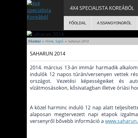
4X4 SPECIALISTA KOREÁBÓL
FŐOLDAL
A SSANGYONGRÓL
Főoldal
»
Hírek, Sajtó
»
Saharun 2014
SAHARUN 2014
2014. március 13-án immár harmadik alkalomma
indulók 12 napos túrán/versenyen vettek rés
országot. Vezetési képességeiket és aut
vízátmosásokon, kősivatagban illetve óriási h
A közel harminc induló 12 nap alatt teljesíte
alaposan megtervezett napi etapok izgalmas 
versenyről bővebb információ a
www.saharun.