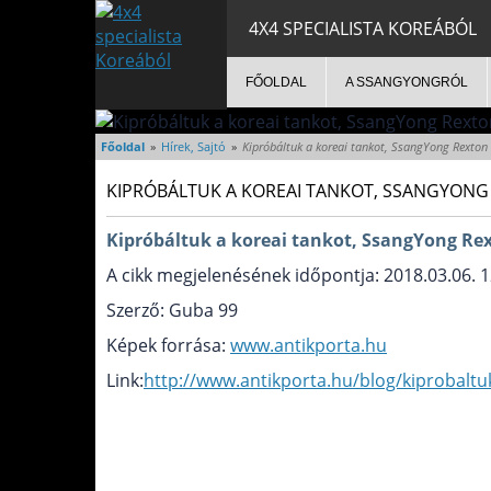
4X4 SPECIALISTA KOREÁBÓL
FŐOLDAL
A SSANGYONGRÓL
Főoldal
»
Hírek, Sajtó
»
Kipróbáltuk a koreai tankot, SsangYong Rexton 
KIPRÓBÁLTUK A KOREAI TANKOT, SSANGYONG
Kipróbáltuk a koreai tankot, SsangYong Rex
A cikk megjelenésének időpontja: 2018.03.06. 1
Szerző: Guba 99
Képek forrása:
www.antikporta.hu
Link:
http://www.antikporta.hu/blog/kiprobaltu