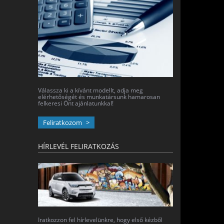
Válassza ki a kívánt modellt, adja meg
elérhetőségét és munkatársunk hamarosan
felkeresi Önt ajánlatunkkal!
Feliratkozom
HÍRLEVÉL FELIRATKOZÁS
Iratkozzon fel hírlevelünkre, hogy első kézből