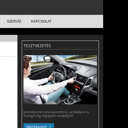
SZERVÍZ
KAPCSOLAT
TESZTVEZETÉS
Jelentkezzen tesztvezetésre, próbálja ki a
SsangYong legújabb modelljeit!
Jelentkezem