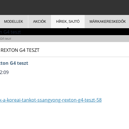
MODELLEK
AKCIÓK
HÍREK, SAJTÓ
MÁRKAKERESKEDŐK
G4 teszt
 REXTON G4 TESZT
ton G4 teszt
2:09
k-a-koreai-tankot-ssangyong-rexton-g4-teszt-58